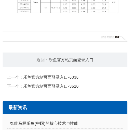
返回：
乐鱼官方站页面登录入口
上一个：
乐鱼官方站页面登录入口-6038
下一个：
乐鱼官方站页面登录入口-3510
最新资讯
智能马桶乐鱼(中国)的核心技术与性能