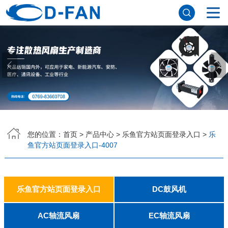
网站首页
关于我们
公司简介
董事长寄语
发展历程
公司优势
企业文化
荣誉资质
企业风采
仪器设备
视频中心
产品中心
乐鱼官方站页面登录入口
DC鼓风机
AC轴流风扇
EC轴流风扇
横流风扇
支架风扇
应用案例
您的位置：
首页
>
产品中心
>
乐鱼官方站页面登录入口
>
乐
鱼官方站页面登录入口-4007
工程案例
解决方案
新闻资讯
公司新闻
行业资讯
常见问题
乐鱼官方站页面登录入口
DC鼓风机
乐鱼(中国)
2006
2010
2507
2510
3006
3007
3010
3510
4007
4010-B
4015
4020
4028
4510
5010
5015
5020
5025
6010
6015
6020
6025
6038
7010
7015
7025
8010
8015
8025-A
8025-B
8038
9025-B
8020
9238
1225-A
1225-B
1232
1238-A
1238-B
1425
1751
20060
2006
3507
4008
DFM4010B
4020
4506-A
4506-B
5008
5010
5015-A
5015-B
5016
5020-A
5020-B
5025-A
5025-B
6006
6008
6015-A
6015-B
6020
6025
6028-A
6028-B
7515
7525
7530-A
7530-B
8030-A
8030-B
9330-A
9330-C
9733
10033
1232
AC轴流风扇
EC轴流风扇
联系方式
客户留言
人才招聘