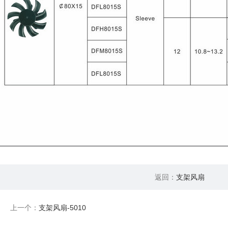
返回：
支架风扇
上一个：
支架风扇-5010