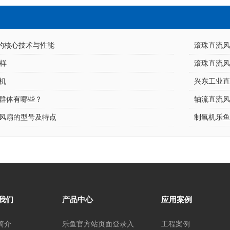
)的核心技术与性能
滚珠直流
怎样
滚珠直流
机
兴东工业
群体有哪些？
风扇的型号及特点
我们
产品中心
应用案例
简介
乐鱼官方站页面登录入
工程案例