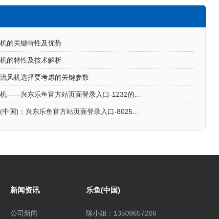
风机的关键特性及优势
风机的特性及技术解析
直流风机选择要考虑的关键参数
轴流直流风机——兴东乐鱼官方站页面登录入口-1232的优势介绍
制氧机乐鱼(中国)：兴东乐鱼官方站页面登录入口-8025的出色表现
新闻资讯
乐鱼(中国)
公司新闻
陈小姐：13509657206