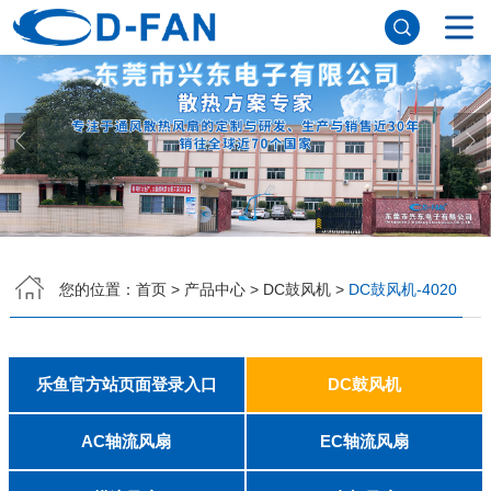
网站首页
关于我们
公司简介
董事长寄语
发展历程
公司优势
企业文化
荣誉资质
企业风采
仪器设备
视频中心
产品中心
乐鱼官方站页面登录入口
DC鼓风机
AC轴流风扇
EC轴流风扇
横流风扇
支架风扇
应用案例
您的位置：
首页
>
产品中心
>
DC鼓风机
>
DC鼓风机-4020
工程案例
解决方案
新闻资讯
公司新闻
行业资讯
乐鱼官方站页面登录入口
DC鼓风机
常见问题
2006
2010
2507
2510
3006
3007
3010
3510
4007
4010-B
4015
4020
4028
4510
5010
5015
5020
5025
6010
6015
6020
6025
6038
7010
7015
7025
8010
8015
8025-A
8025-B
8038
9025-B
8020
9238
1225-A
1225-B
1232
1238-A
1238-B
1425
1751
20060
2006
3507
4008
DFM4010B
4020
4506-A
4506-B
5008
5010
5015-A
5015-B
5016
5020-A
5020-B
5025-A
5025-B
6006
6008
6015-A
6015-B
6020
6025
6028-A
6028-B
7515
7525
7530-A
7530-B
8030-A
8030-B
9330-A
9330-C
9733
10033
1232
乐鱼(中国)
AC轴流风扇
EC轴流风扇
8025
8038
9225
9238
1225
1238
1738
1751
2260
6025
8025
8038
9225
9238
1238
联系方式
客户留言
人才招聘