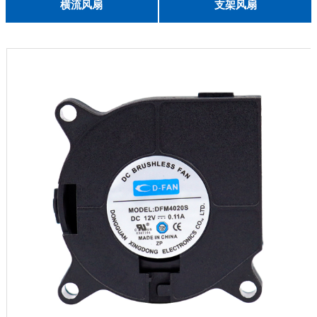
English
横流风扇
支架风扇
DC 030
3010
4010
5010
6010
6025
8015
5032碟形
8030碟形
9025
9025碟形
1225
1025碟形
1025
1225碟形
1525碟形
12538离心