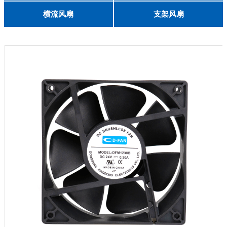
English
8025
8038
9225
9238
1225
1238
1738
1751
2260
6025
8025
8038
9225
9238
1238
横流风扇
支架风扇
DC 030
3010
4010
5010
6010
6025
8015
5032碟形
8030碟形
9025
9025碟形
1225
1025碟形
1025
1225碟形
1525碟形
12538离心