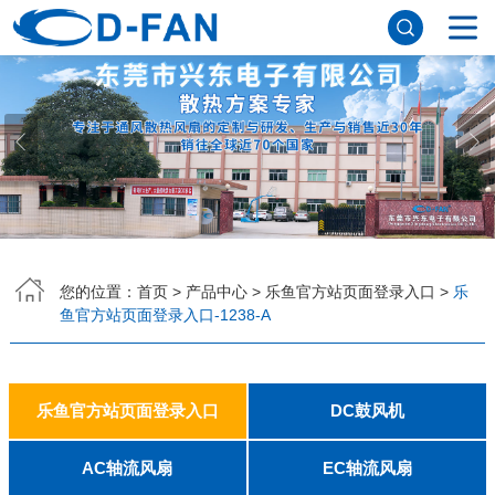
网站首页
关于我们
公司简介
董事长寄语
发展历程
公司优势
企业文化
荣誉资质
企业风采
仪器设备
视频中心
产品中心
乐鱼官方站页面登录入口
DC鼓风机
AC轴流风扇
EC轴流风扇
横流风扇
支架风扇
应用案例
您的位置：
首页
>
产品中心
>
乐鱼官方站页面登录入口
>
乐
鱼官方站页面登录入口-1238-A
工程案例
解决方案
新闻资讯
公司新闻
行业资讯
常见问题
乐鱼官方站页面登录入口
DC鼓风机
乐鱼(中国)
2006
2010
2507
2510
3006
3007
3010
3510
4007
4010-B
4015
4020
4028
4510
5010
5015
5020
5025
6010
6015
6020
6025
6038
7010
7015
7025
8010
8015
8025-A
8025-B
8038
9025-B
8020
9238
1225-A
1225-B
1232
1238-A
1238-B
1425
1751
20060
2006
3507
4008
DFM4010B
4020
4506-A
4506-B
5008
5010
5015-A
5015-B
5016
5020-A
5020-B
5025-A
5025-B
6006
6008
6015-A
6015-B
6020
6025
6028-A
6028-B
7515
7525
7530-A
7530-B
8030-A
8030-B
9330-A
9330-C
9733
10033
1232
AC轴流风扇
EC轴流风扇
联系方式
客户留言
人才招聘