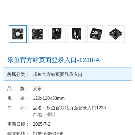
乐鱼官方站页面登录入口-1238-A
所属分类：
乐鱼官方站页面登录入口
品 牌：
兴东
规 格：
120x120x38mm
简 介：
品名：乐鱼官方站页面登录入口1238
产地：深圳
更新日期：
2025-7-2
销售热线：
0769-83660708