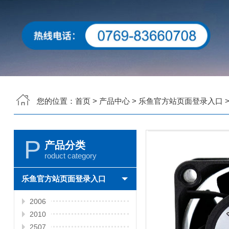
您的位置：
首页
>
产品中心
>
乐鱼官方站页面登录入口
P
产品分类
roduct category
乐鱼官方站页面登录入口
2006
2010
2507