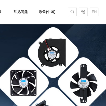
讯
常见问题
乐鱼(中国)
EN