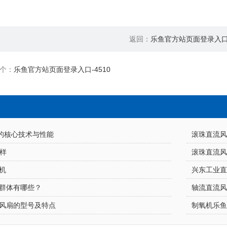
返回：
乐鱼官方站页面登录入
个：
乐鱼官方站页面登录入口-4510
)的核心技术与性能
滚珠直流
怎样
滚珠直流
机
兴东工业
群体有哪些？
风扇的型号及特点