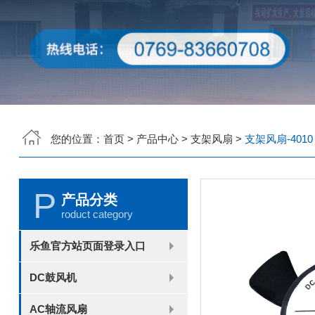
您的位置：
首页
>
产品中心
>
支架风扇
>
支架风扇-4010
P
产品分类
roduct category
乐鱼官方站页面登录入口
2006
2010
2507
2510
3006
3007
3010
3510
4007
4010-B
4015
4020
4028
4510
5010
5015
5020
5025
6010
6015
6020
6025
6038
7010
7015
7025
8010
8015
8025-A
8025-B
8038
9025-B
8020
9238
1225-A
1225-B
1232
1238-A
1238-B
1425
1751
20060
DC鼓风机
2006
3507
4008
DFM4010B
4020
4506-A
4506-B
5008
5010
5015-A
5015-B
5016
5020-A
5020-B
5025-A
5025-B
6006
6008
6015-A
6015-B
6020
6025
6028-A
6028-B
7515
7525
7530-A
7530-B
8030-A
8030-B
9330-A
9330-C
9733
10033
1232
AC轴流风扇