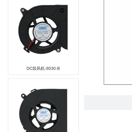
DC鼓风机-10033