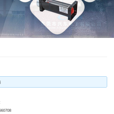
扇
2
660708