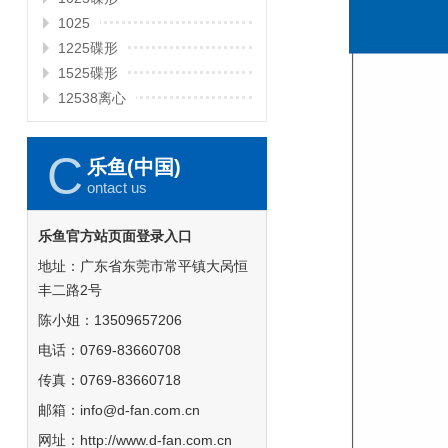
1025
1225碟形
1525碟形
12538离心
C
乐鱼(中国)
ontact us
乐鱼官方站页面登录入口
地址：广东省东莞市常平镇大呙恒
丰二路2号
陈小姐：13509657206
电话：0769-83660708
传真：0769-83660718
邮箱：info@d-fan.com.cn
网址：http://www.d-fan.com.cn