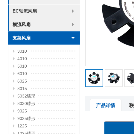
8025
8038
9225
9238
1225
1238
1738
1751
2260
EC轴流风扇
6025
8025
8038
9225
9238
1238
横流风扇
DC 030
支架风扇
3010
4010
5010
6010
6025
8015
5032碟形
8030碟形
产品详情
联
9025
9025碟形
1225
1025碟形