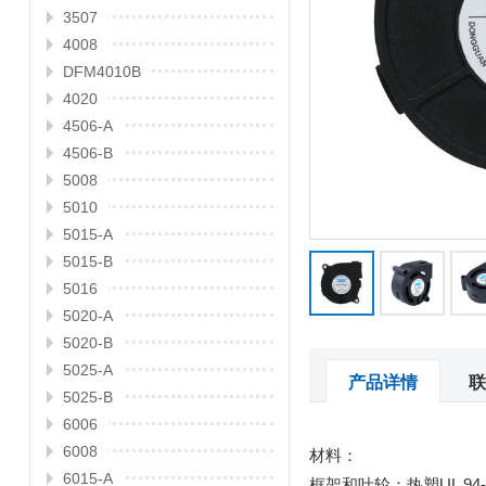
3507
4008
DFM4010B
4020
4506-A
4506-B
5008
5010
5015-A
5015-B
5016
5020-A
5020-B
5025-A
产品详情
联
5025-B
6006
6008
材料：
6015-A
框架和叶轮：热塑UL 94-