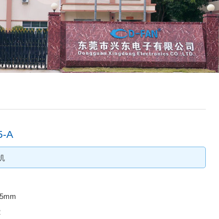
-A
机
25mm
2