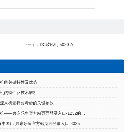
下一个：
DC鼓风机-5020-A
风机的关键特性及优势
风机的特性及技术解析
直流风机选择要考虑的关键参数
轴流直流风机——兴东乐鱼官方站页面登录入口-1232的优势介绍
制氧机乐鱼(中国)：兴东乐鱼官方站页面登录入口-8025的出色表现