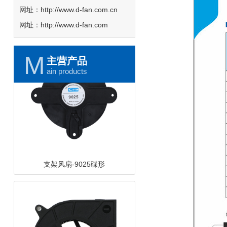
网址：http://www.d-fan.com.cn
网址：http://www.d-fan.com
M
主营产品
ain products
DC鼓风机-8030-B