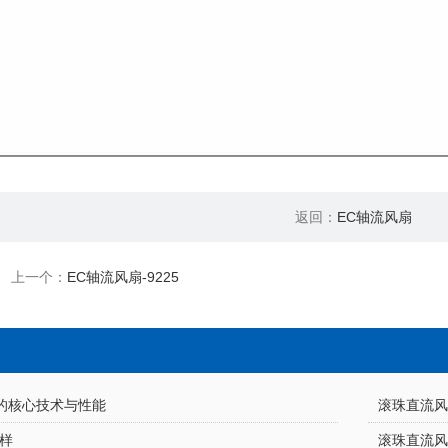
返回：
EC轴流风扇
上一个：
EC轴流风扇-9225
)的核心技术与性能
滚珠直流
怎样
滚珠直流