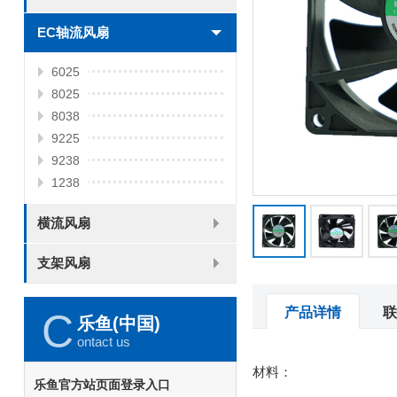
8025
8038
9225
9238
1225
1238
1738
1751
2260
EC轴流风扇
6025
8025
8038
9225
9238
1238
横流风扇
DC 030
支架风扇
3010
4010
5010
6010
6025
8015
5032碟形
8030碟形
9025
9025碟形
1225
1025碟形
1025
1225碟形
1525碟形
12538离心
产品详情
联
C
乐鱼(中国)
ontact us
材料：
乐鱼官方站页面登录入口