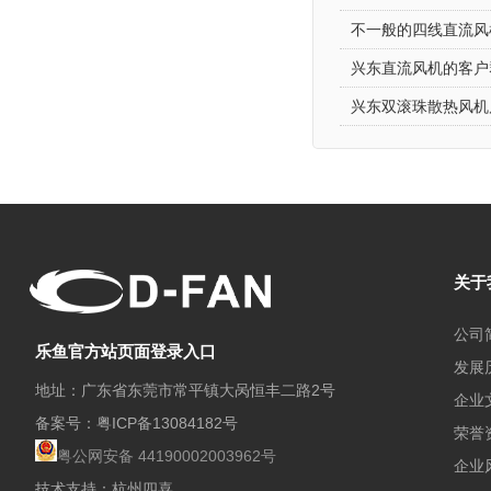
不一般的四线直流风
兴东直流风机的客户
兴东双滚珠散热风机
DC鼓风机-8030-A
关于
公司
乐鱼官方站页面登录入口
发展
地址：广东省东莞市常平镇大呙恒丰二路2号
企业
备案号：
粤ICP备13084182号
荣誉
粤公网安备 44190002003962号
企业
技术支持：杭州四喜