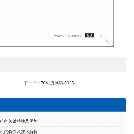
下一个：
EC轴流风扇-6025
风机的关键特性及优势
风机的特性及技术解析