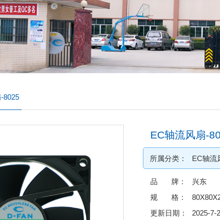
8025
EC轴流风扇-80
所属分类：
EC轴流
品 牌：
兴东
规 格：
80X80X
更新日期：
2025-7-