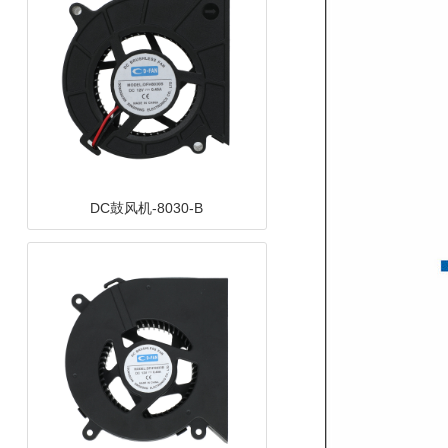
DC鼓风机-8030-B
DC鼓风机-10033