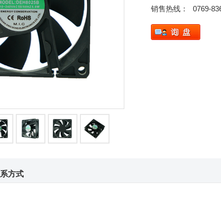
销售热线：
0769-83
系方式