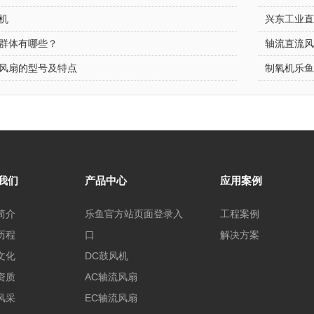
机
兴东工业
群体有哪些？
风扇的型号及特点
我们
产品中心
应用案例
简介
乐鱼官方站页面登录入
工程案例
历程
口
解决方案
文化
DC鼓风机
资质
AC轴流风扇
风采
EC轴流风扇