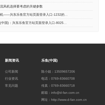
直流风机选择要考虑的关键参数
轴流直流风机——兴东乐鱼官方站页面登录入口-1232的优势介绍
制氧机乐鱼(中国)：兴东乐鱼官方站页面登录入口-8025的出色表现
新闻资讯
乐鱼(中国)
公司新闻
陈小姐：13509657206
行业资讯
电话：0769-83660708
常见问题
传真：0769-83660718
邮箱：info@d-fan.com.cn
网址：http://www.d-fan.com.cn